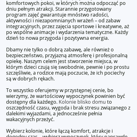
komfortowych pokoi, w których można odpocząć po
dniu pełnym atrakcji. Starannie przygotowany
program zajęć gwarantuje mnóstwo radości,
aktywności i niezapomnianych wrażeń – od zabaw
integracyjnych, przez zajęcia sportowe i kreatywne, aż
po wspólne animacje i wydarzenia tematyczne. Każdy
dzień to nowa przygoda i pozytywna energia.
Dbamy nie tylko o dobrą zabawę, ale również o
bezpieczeństwo, przyjazną atmosferę i profesjonalną
opiekę. Naszym celem jest stworzenie miejsca, w
którym dzieci czują się swobodnie, pewnie i po prostu
szczęśliwie, a rodzice mają poczucie, że ich pociechy
są w dobrych rękach.
To wszystko oferujemy w przystępnej cenie, bo
wierzymy, że wartościowy wypoczynek powinien być
dostępny dla każdego.
Kolonie blisko domu
to
oszczędność czasu, wygoda i brak stresu związanego z
dalekimi wyjazdami, a jednocześnie pełnia
wakacyjnych przeżyć.
Wybierz kolonie, które łączą komfort, atrakcje i
dogodny czas – wybierz wypoczynek, który naprawdę