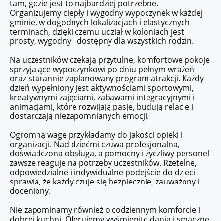
tam, gdzie jest to najbardziej potrzebne.
Organizujemy ciepły i wygodny wypoczynek w każdej
gminie, w dogodnych lokalizacjach i elastycznych
terminach, dzięki czemu udział w koloniach jest
prosty, wygodny i dostępny dla wszystkich rodzin.
Na uczestników czekają przytulne, komfortowe pokoje
sprzyjające wypoczynkowi po dniu pełnym wrażeń
oraz starannie zaplanowany program atrakcji. Każdy
dzień wypełniony jest aktywnościami sportowymi,
kreatywnymi zajęciami, zabawami integracyjnymi i
animacjami, które rozwijają pasje, budują relacje i
dostarczają niezapomnianych emocji.
Ogromną wagę przykładamy do jakości opieki i
organizacji. Nad dziećmi czuwa profesjonalna,
doświadczona obsługa, a pomocny i życzliwy personel
zawsze reaguje na potrzeby uczestników. Rzetelne,
odpowiedzialne i indywidualne podejście do dzieci
sprawia, że każdy czuje się bezpiecznie, zauważony i
doceniony.
Nie zapominamy również o codziennym komforcie i
dobrej kuchni. Oferujemy wyśmienite dania i smaczne,