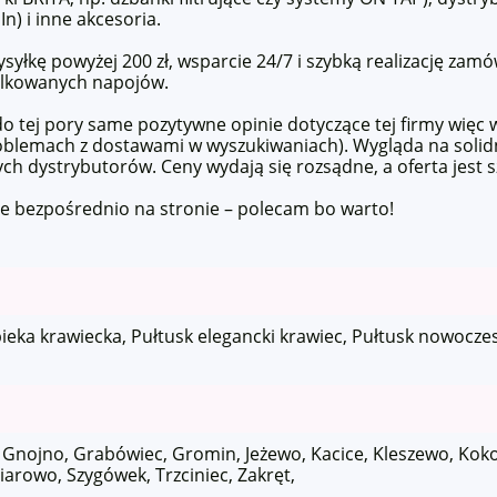
) i inne akcesoria.
łkę powyżej 200 zł, wsparcie 24/7 i szybką realizację zam
elkowanych napojów.
o tej pory same pozytywne opinie dotyczące tej firmy więc
blemach z dostawami w wyszukiwaniach). Wygląda na solidną
nych dystrybutorów. Ceny wydają się rozsądne, a oferta jest 
je bezpośrednio na stronie – polecam bo warto!
pieka krawiecka, Pułtusk elegancki krawiec, Pułtusk nowocze
Gnojno, Grabówiec, Gromin, Jeżewo, Kacice, Kleszewo, Kokosz
arowo, Szygówek, Trzciniec, Zakręt,