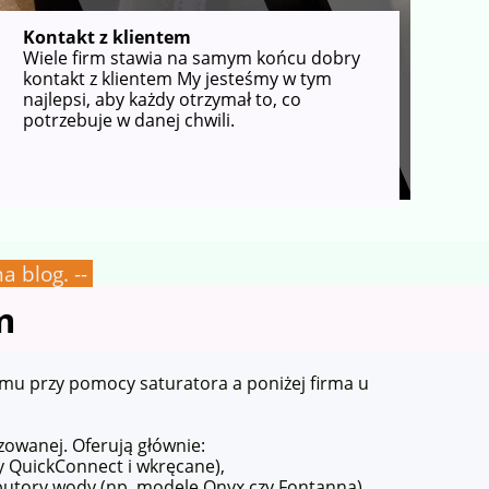
Kontakt z klientem
Wiele firm stawia na samym końcu dobry
kontakt z klientem My jesteśmy w tym
najlepsi, aby każdy otrzymał to, co
potrzebuje w danej chwili.
a blog. --
m
mu przy pomocy saturatora a poniżej firma u
zowanej. Oferują głównie:
y QuickConnect i wkręcane),
rybutory wody (np. modele Onyx czy Fontanna),