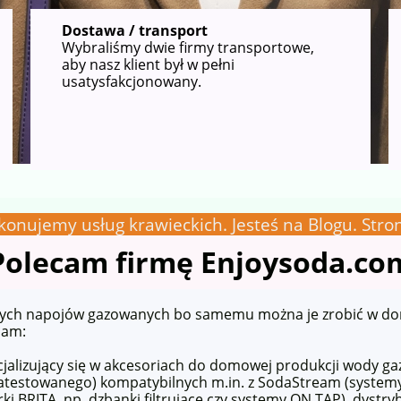
Dostawa / transport
Wybraliśmy dwie firmy transportowe,
aby nasz klient był w pełni
usatysfakcjonowany.
konujemy usług krawieckich. Jesteś na Blogu. Stron
Polecam firmę Enjoysoda.co
owych napojów gazowanych bo samemu można je zrobić w do
cam:
cjalizujący się w akcesoriach do domowej produkcji wody ga
 atestowanego) kompatybilnych m.in. z SodaStream (system
rki BRITA, np. dzbanki filtrujące czy systemy ON TAP), dyst