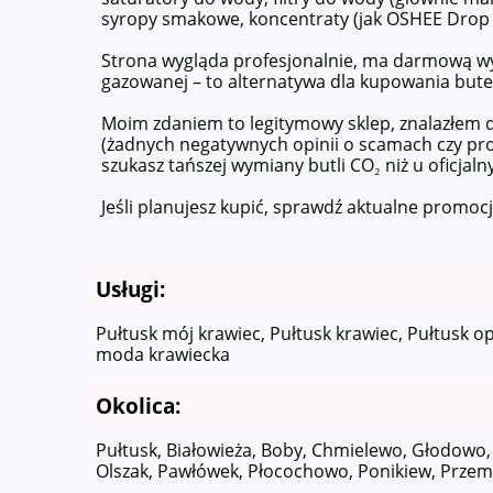
syropy smakowe, koncentraty (jak OSHEE Drop In
Strona wygląda profesjonalnie, ma darmową wysy
gazowanej – to alternatywa dla kupowania but
Moim zdaniem to legitymowy sklep, znalazłem d
(żadnych negatywnych opinii o scamach czy pro
szukasz tańszej wymiany butli CO₂ niż u oficjal
Jeśli planujesz kupić, sprawdź aktualne promoc
Usługi:
Pułtusk mój krawiec, Pułtusk krawiec, Pułtusk o
moda krawiecka
Okolica:
Pułtusk, Białowieża, Boby, Chmielewo, Głodowo, 
Olszak, Pawłówek, Płocochowo, Ponikiew, Przemi