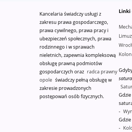
Linki
Kancelaria świadczy usługi z
zakresu prawa gospodarczego,
Mech
prawa cywilnego, prawa pracy i
Limuz
ubezpieczeń społecznych, prawa
Wrocł
rodzinnego i w sprawach
Kolon
nieletnich, zapewnia kompleksową
obsługę prawną podmiotów
Gdyby
gospodarczych oraz
radca prawny
satura
opole
świadczy pełną obsługę w
Satu
zakresie prowadzonych
Gdzie
postępowań osób fizycznych.
satur
-
Wym
Gdzie
-
Kol