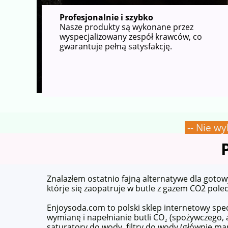
Profesjonalnie i szybko
Nasze produkty są wykonane przez
wyspecjalizowany zespół krawców, co
gwarantuje pełną satysfakcję.
-- Nie wy
Znalazłem ostatnio fajną alternatywe dla got
którje się zaopatruje w butle z gazem CO2 pole
Enjoysoda.com to polski sklep internetowy spe
wymianę i napełnianie butli CO₂ (spożywczego,
saturatory do wody, filtry do wody (głównie ma