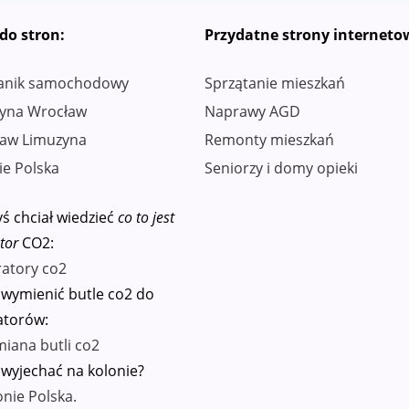
 do stron:
Przydatne strony interneto
anik samochodowy
Sprzątanie mieszkań
yna Wrocław
Naprawy AGD
aw Limuzyna
Remonty mieszkań
ie Polska
Seniorzy i domy opieki
ś chciał wiedzieć
co to jest
tor
CO2:
ratory co2
 wymienić butle co2 do
atorów:
iana butli co2
 wyjechać na kolonie?
onie Polska.